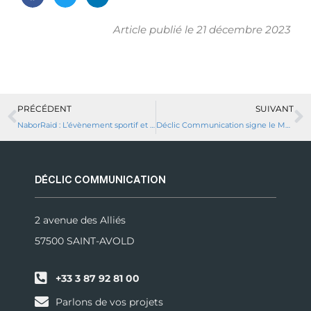
Article publié le
21 décembre 2023
PRÉCÉDENT
SUIVANT
NaborRaid : L’évènement sportif et fun incontournable à Saint-Avold !
Déclic Communication signe le Manifeste ProMilès !
DÉCLIC COMMUNICATION
2 avenue des Alliés
57500 SAINT-AVOLD
+33 3 87 92 81 00
Parlons de vos projets