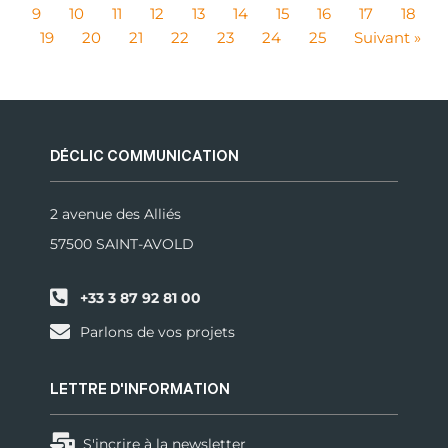
9
10
11
12
13
14
15
16
17
18
19
20
21
22
23
24
25
Suivant »
DÉCLIC COMMUNICATION
2 avenue des Alliés
57500 SAINT-AVOLD
+33 3 87 92 81 00
Parlons de vos projets
LETTRE D'INFORMATION
S'incrire à la newsletter